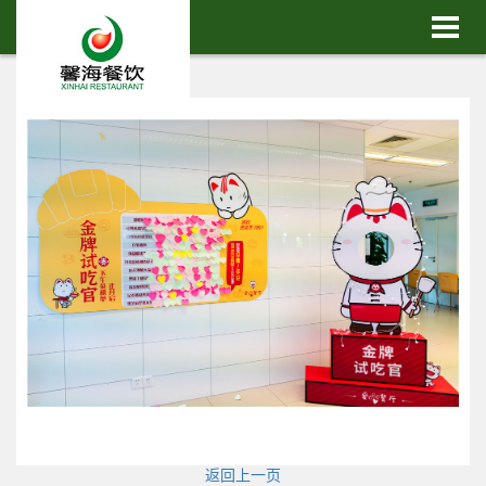
首页
首页
海
关于馨海
单
特色餐单
例
客户案例
盟
品牌加盟
闻
行业新闻
植
基地种植
言
在线留言
们
联系我们
返回上一页