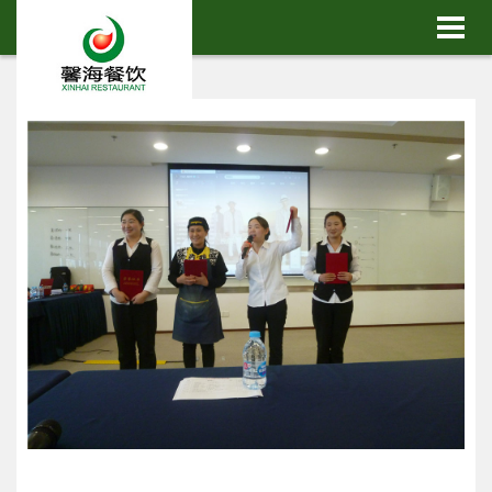
首页
首页
海
关于馨海
单
特色餐单
例
客户案例
盟
品牌加盟
闻
行业新闻
植
基地种植
言
在线留言
们
联系我们